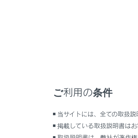
LBX 2026.05～
取
ホーム
はじめに
安全・安心のために
走行に関する情報表示
ビ
運転する前に
運転
ご利用の条件
室内装備・機能
マルチメディア
当サイトには、全ての取扱説
お手入れのしかた
万一の場合には
閲覧履歴
掲載している取扱説明書はお
車両情報
取扱説明書は、弊社が著作権
履歴がありま