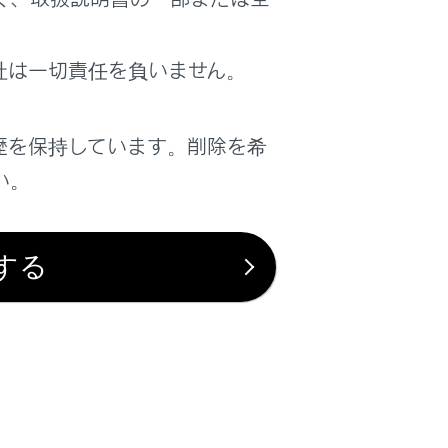
社は一切責任を負いません。
歴を保持しています。削除を希
い。
する