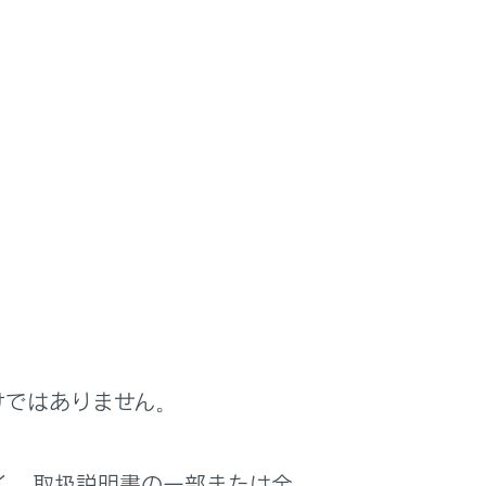
よくある
お問い合わせ
警告灯/表示灯一覧
けではありません。
く、取扱説明書の一部または全
ません