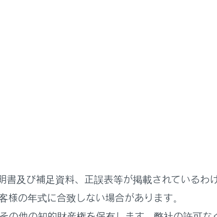
扱説明書
ジュアル検索
さくいん検索
緊急対応一覧
明書及び補足資料、正誤表等が掲載されているわ
検索履歴
客様の年式に合致しない場合があります。
その他の知的財産権を保有します。弊社の許可な
せん
履歴があり