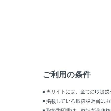
ES350h 2026.06
ホーム
はじめに
安全・安心のために
走行に関する情報表示
ビ
運転する前に
運転
ご利用の条件
室内装備・機能
マルチメディア
当サイトには、全ての取扱説
お手入れのしかた
万一の場合には
閲覧履歴
掲載している取扱説明書はお
車両情報
取扱説明書は、弊社が著作権
履歴がありま