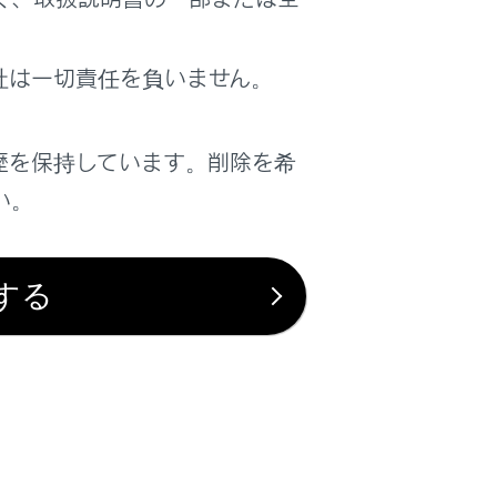
社は一切責任を負いません。
歴を保持しています。削除を希
い。
する