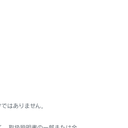
よく見られている
ページ
警告灯/表示灯一覧
けではありません。
ブックマーク
く、取扱説明書の一部または全
登録がありません