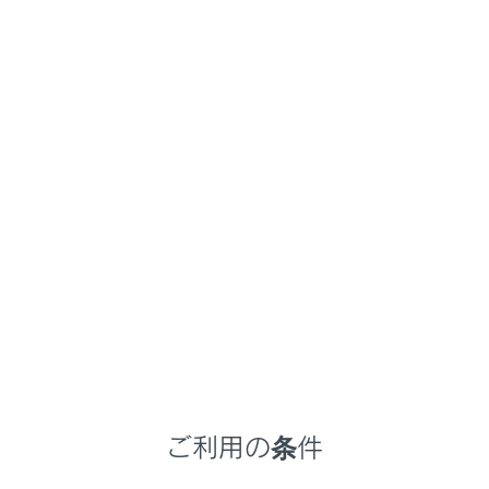
RX450h+
取扱説明書
マルチメディア
ETC の利用
ETC の操作
ETC2.0ユニットの使い方
メニュー
ETC2.0 ユニットについて
ETC カードを挿入する
ご利用の条件
ETC カードを抜く