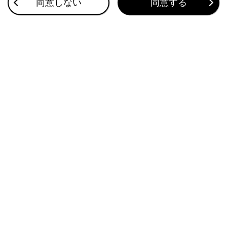
同意しない
同意する
ETC画面の操作
このページは役に立ちましたか？
はい
いいえ
ブックマーク
あとで読む
個人情報の取扱いについて
サイト利用について