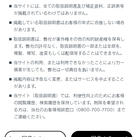
ETCゲート（入口・出口／精算用）の通過につ
当サイトには、全ての取扱説明書及び補足資料、正誤表等
いて
が掲載されているわけではありません。
掲載している取扱説明書はお客様の年式に合致しない場合
利用履歴を確認する
があります。
取扱説明書は、弊社が著作権その他の知的財産権を保有し
音量を調整する
ます。弊社の許可なく、取扱説明書の一部または全部を、
複製、複写、改変もしくは配信等することはできません。
セットアップ情報を確認する
当サイトの利用、または利用できなかったことにより万一
損害が生じても、弊社は一切責任を負いません。
掲載内容は予告なく変更、またはサービスを中止すること
があります。
当サイト（取扱説明書）では、利便性向上のためにお客様
の閲覧履歴、検索履歴を保持しています。削除を希望され
る方は、当社のお客様相談窓口（0800-700-7700）まで
合わせて見られているページ
ご連絡ください。
道路事業者からのお願い
お問合せ先一覧