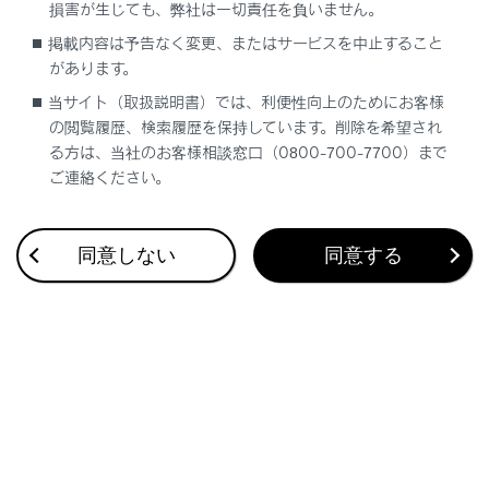
損害が生じても、弊社は一切責任を負いません。
[‍空‍]
、混雑状態は
[‍混‍]
、満車状態は
[‍満‍]
と表示されます。
掲載内容は予告なく変更、またはサービスを中止すること
[‍
‍]
[‍
‍]
：工事や路上障害物などによる交通規制があ
があります。
る場合に表示されます。
当サイト（取扱説明書）では、利便性向上のためにお客様
[‍
‍]
：道の駅を経由地に追加します。
の閲覧履歴、検索履歴を保持しています。削除を希望され
る方は、当社のお客様相談窓口（0800-700-7700）まで
ご連絡ください。
設備のマークについて
同意しない
同意する
合わせて見られているページ
地図を更新する