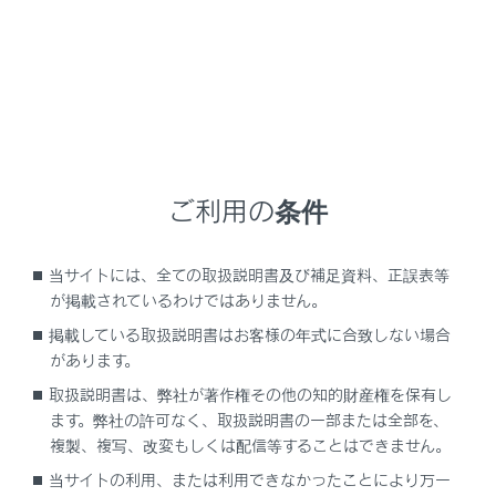
施設の名称を表示
現在地からの距離を表示
VICS／交通情報を受信したとき、赤色（渋滞）、黄
色（混雑）、黒色（通行止め）を表示
ご利用の条件
「VICS／交通情報の表示設定」で、
[‍一般道のみ‍]
に
設定しているときでも、VICS／交通情報を表示でき
ます。
当サイトには、全ての取扱説明書及び補足資料、正誤表等
が掲載されているわけではありません。
施設にある設備を表示
設備の数が多い場合は表示されない設備もありま
掲載している取扱説明書はお客様の年式に合致しない場合
す。
があります。
取扱説明書は、弊社が著作権その他の知的財産権を保有し
表示区間を切りかえているときにタッチすると、自
ます。弊社の許可なく、取扱説明書の一部または全部を、
車が走行している区間に戻る
複製、複写、改変もしくは配信等することはできません。
当サイトの利用、または利用できなかったことにより万一
[‍
‍]
：駐車場の混雑状況が表示されます。空き状態は