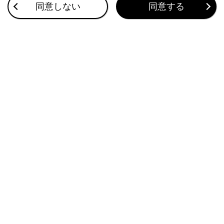
上に×印が表示されます。
同意しない
同意する
関連リンク
地図表示設定をする
さまざまなレーン表示画面
逆走注意案内を設定する
合わせて見られているページ
地図を更新する