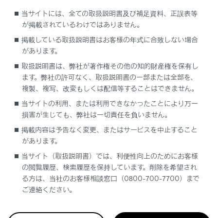
する」をご覧ください。
当サイトには、全ての取扱説明書及び補足資料、正誤表等
が掲載されているわけではありません。
目的地案内中、直近の通過および分岐する交差点に
掲載している取扱説明書はお客様の年式に合致しない場合
表示されます。
があります。
案内を終了します。複数目的地を設定している場合
取扱説明書は、弊社が著作権その他の知的財産権を保有し
は、
[‍案内終了‍]
にタッチすることですべての目的地
ます。弊社の許可なく、取扱説明書の一部または全部を、
設定を削除し案内を終了、
[‍次の目的地を削除‍]
にタ
複製、複写、改変もしくは配信等することはできません。
ッチすることで次の目的地設定のみを削除し案内は
当サイトの利用、または利用できなかったことにより万一
継続されます。
損害が生じても、弊社は一切責任を負いません。
緊急情報を受信したとき、案内画面上に通知が表
掲載内容は予告なく変更、またはサービスを中止すること
示されます。
があります。
ナビが逆走状態を検知したとき、逆走注意の案内
当サイト（取扱説明書）では、利便性向上のためにお客様
が表示されます。
の閲覧履歴、検索履歴を保持しています。削除を希望され
ルート探索ができなかったときは、画面上に通知
る方は、当社のお客様相談窓口（0800-700-7700）まで
ご連絡ください。
が表示されます。
居住者規制エリアに目的地設定した場合、ルート