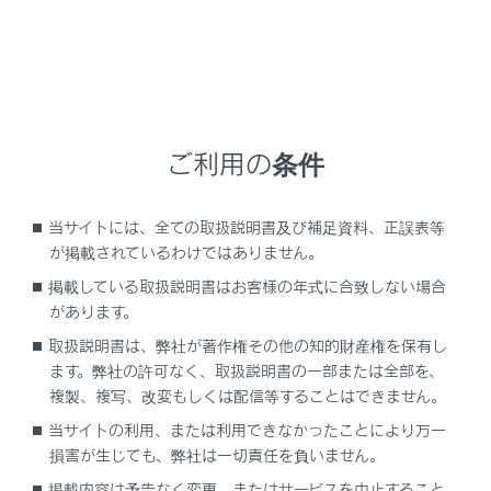
お客様の通信手段により、更新時に次の費用がかかりま
す。
通信で更新（G-Link契約時のみ利用可能）
G-Link利用料
パソコンで更新
ご利用の条件
パソコンのインターネット通信費
USBメモリー代
当サイトには、全ての取扱説明書及び補足資料、正誤表等
が掲載されているわけではありません。
関連リンク
掲載している取扱説明書はお客様の年式に合致しない場合
があります。
G-Linkを契約する
取扱説明書は、弊社が著作権その他の知的財産権を保有し
ます。弊社の許可なく、取扱説明書の一部または全部を、
複製、複写、改変もしくは配信等することはできません。
当サイトの利用、または利用できなかったことにより万一
サービス期間
損害が生じても、弊社は一切責任を負いません。
掲載内容は予告なく変更、またはサービスを中止すること