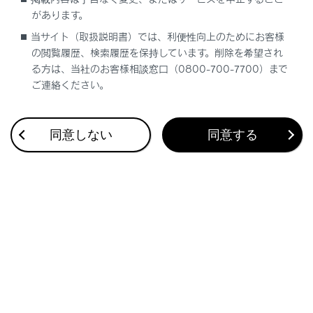
更新方法
があります。
当サイト（取扱説明書）では、利便性向上のためにお客様
更新対象
の閲覧履歴、検索履歴を保持しています。削除を希望され
る方は、当社のお客様相談窓口（0800-700-7700）まで
ご連絡ください。
地図更新の方法
同意しない
同意する
合わせて見られているページ
地図を更新する
VICSについて
目的地検索画面の見方