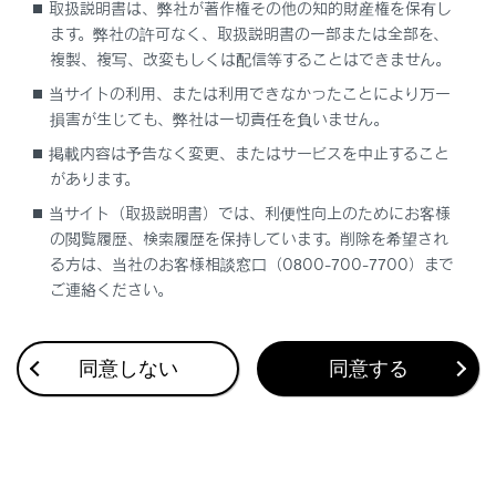
取扱説明書は、弊社が著作権その他の知的財産権を保有し
ます。弊社の許可なく、取扱説明書の一部または全部を、
複製、複写、改変もしくは配信等することはできません。
当サイトの利用、または利用できなかったことにより万一
損害が生じても、弊社は一切責任を負いません。
合わせて見られているページ
掲載内容は予告なく変更、またはサービスを中止すること
があります。
地図を更新する
当サイト（取扱説明書）では、利便性向上のためにお客様
VICSについて
の閲覧履歴、検索履歴を保持しています。削除を希望され
目的地検索画面の見方
る方は、当社のお客様相談窓口（0800-700-7700）まで
ご連絡ください。
同意しない
同意する
このページは役に立ちましたか？
はい
いいえ