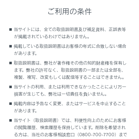
ックビュー、サイドクリアランスビュー、コーナ
ご利用の条件
リングビューの四隅には、それぞれのカメラ映像
境界位置を中心に映像合成処理領域が存在し、映
像の鮮明度が低下することがありますが、故障で
当サイトには、全ての取扱説明書及び補足資料、正誤表等
はありません。
が掲載されているわけではありません。
それぞれのカメラ付近の照度条件により、シース
掲載している取扱説明書はお客様の年式に合致しない場合
ルービュー、ムービングビュー、パノラミックビ
があります。
ュー、サイドクリアランスビュー、コーナリング
取扱説明書は、弊社が著作権その他の知的財産権を保有し
ビューに明暗ができる場合があります。
ます。弊社の許可なく、取扱説明書の一部または全部を、
シースルービュー、ムービングビュー、パノラミ
複製、複写、改変もしくは配信等することはできません。
ックビュー、サイドクリアランスビュー、コーナ
当サイトの利用、または利用できなかったことにより万一
リングビューでは、それぞれのカメラの取り付け
損害が生じても、弊社は一切責任を負いません。
位置や撮像範囲より上部は表示されません。
掲載内容は予告なく変更、またはサービスを中止すること
車両付近には死角があり、パノラミックビューモ
があります。
ニターには表示されない領域があります。
当サイト（取扱説明書）では、利便性向上のためにお客様
ワイドフロントビューまたはバックビュー、ワイ
の閲覧履歴、検索履歴を保持しています。削除を希望され
ドバックビュー、サイドビューに表示されている
る方は、当社のお客様相談窓口（0800-700-7700）まで