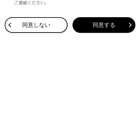
立体物が、シースルービュー、ムービングビュー、
ご連絡ください。
パノラミックビュー、サイドクリアランスビュ
ー、コーナリングビューでは表示されない場合が
あります。
同意しない
同意する
パノラミックビューモニターは、人物や障害物な
どの立体物が実際と異なって表示される場合があ
ります。（倒れているように表示される場合や、
映像合成処理領域付近で消えてしまう場合、映像
合成処理領域付近から現れるように表示される場
合、表示位置の距離感が実際と異なるなど）
バックカメラが取り付けられたバックドア、サイ
ドカメラを内蔵したドアミラーが取り付けられた
フロントドアが開いている場合、パノラミックビ
ューモニターは正しく表示されません。
シースルービュー、ムービングビュー、パノラミ
ックビュー、サイドクリアランスビュー、コーナ
リングビューに表示される車両アイコンは、コン
ピューターグラフィックによる画像を表示してい