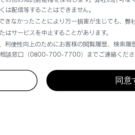
ービス 信号待ち発進準備案内
くは配信等することはできません。
できなかったことにより万一損害が生じても、弊
たはサービスを中止することがあります。
、利便性向上のためにお客様の閲覧履歴、検索履
れているページ
このページ
談窓口（0800-700-7700）までご連絡くだ
る
同意
面の見方