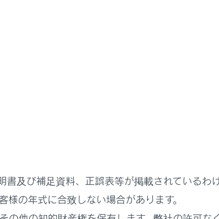
ナビゲーション
VICS・交通情報
Sサービスについて
ffic Signal Prediction Systems）を使用する
表示設定を変更する
明書及び補足資料、正誤表等が掲載されているわ
ン走行情報のアップリンクの設定をする
客様の年式に合致しない場合があります。
その他の知的財産権を保有します。弊社の許可な