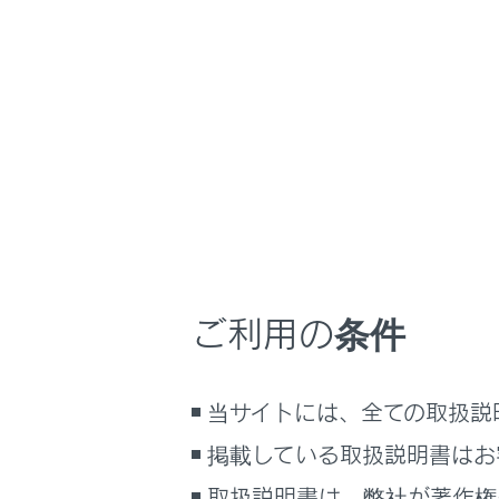
RX450h+
取扱説明書
マルチメディア
ホーム
TSP
はじめに
安全・安心のために
メニュー
プラグインハイブリッドシステム
走行に関する情報表示
運転する前に
TSPS（Tra
ご利用の条件
運転
室内装備・機能
TSPSの
当サイトには、全ての取扱説
マルチメディア
光ビーコ
お手入れのしかた
掲載している取扱説明書はお
万一の場合には
取扱説明書は、弊社が著作権