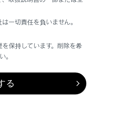
社は一切責任を負いません。
歴を保持しています。削除を希
は役に立ちましたか？
さい。
はい
いいえ
する