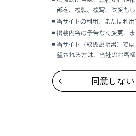
TSPSサ
車両情報
部を、複製、複写、改変もし
こんなときは
当サイトの利用、または利用
ブックマーク
掲載内容は予告なく変更、ま
あとで読む
当サイト（取扱説明書）では
合わせて見ら
望される方は、当社のお客様相
PDFで見る
車両
地図を更新す
マルチメディア
VICSについて
同意しない
目的地検索画
画面表示設定
個人情報の取扱いについて
サイト利用について
お問い合わせ