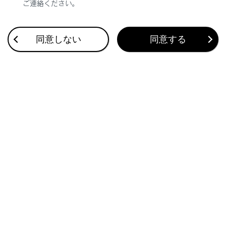
ご連絡ください。
合わせて見られているページ
同意しない
同意する
VICS・交通情報
付録
ナビゲーション設定
このページは役に立ちましたか？
はい
いいえ