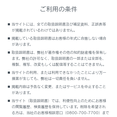
録画映像の画質を調整する
ご利用の条件
録画映像を外部メディアに転送する
当サイトには、全ての取扱説明書及び補足資料、正誤表等
が掲載されているわけではありません。
複数の録画映像をまとめて選択する
掲載している取扱説明書はお客様の年式に合致しない場合
があります。
ドライブレコーダーの設定を変更する
取扱説明書は、弊社が著作権その他の知的財産権を保有し
ます。弊社の許可なく、取扱説明書の一部または全部を、
ドライブレコーダーアプリ
複製、複写、改変もしくは配信等することはできません。
当サイトの利用、または利用できなかったことにより万一
後方カメラについて
損害が生じても、弊社は一切責任を負いません。
掲載内容は予告なく変更、またはサービスを中止すること
故障とお考えになる前に
があります。
当サイト（取扱説明書）では、利便性向上のためにお客様
の閲覧履歴、検索履歴を保持しています。削除を希望され
る方は、当社のお客様相談窓口（0800-700-7700）まで