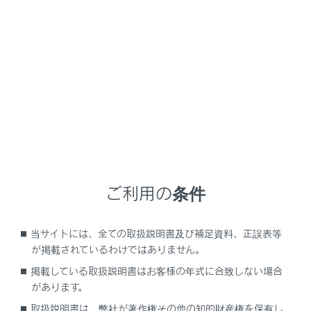
NX350h
取扱説明書
ナビゲーションシステムを使う
ハンズフリー電話
ステアリングスイッチでのハン
ズフリー電話の操作
メニュー
ご利用の条件
ステアリングスイッチで操作する（A タイプ）
当サイトには、全ての取扱説明書及び補足資料、正誤表等
が掲載されているわけではありません。
ステアリングスイッチで操作する（B タイプ）
掲載している取扱説明書はお客様の年式に合致しない場合
があります。
取扱説明書は、弊社が著作権その他の知的財産権を保有し