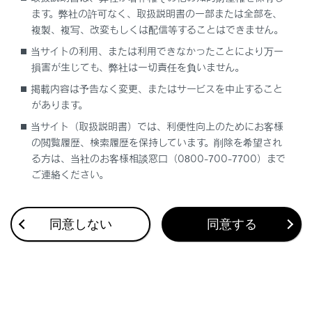
ます。弊社の許可なく、取扱説明書の一部または全部を、
複製、複写、改変もしくは配信等することはできません。
当サイトの利用、または利用できなかったことにより万一
損害が生じても、弊社は一切責任を負いません。
合わせて見られているページ
掲載内容は予告なく変更、またはサービスを中止すること
ドライブレコーダー
があります。
当サイト（取扱説明書）では、利便性向上のためにお客様
VICS・交通情報
の閲覧履歴、検索履歴を保持しています。削除を希望され
付録
る方は、当社のお客様相談窓口（0800-700-7700）まで
ご連絡ください。
このページは役に立ちましたか？
同意しない
同意する
はい
いいえ