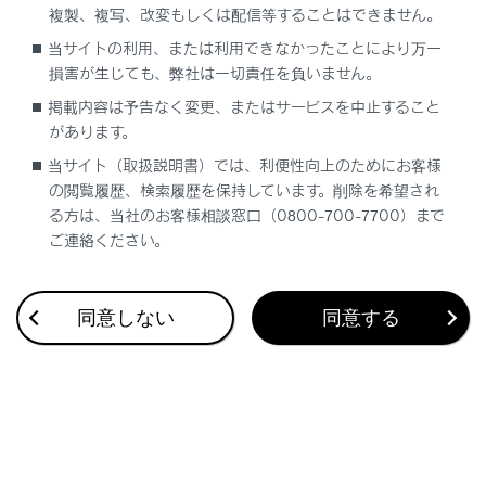
複製、複写、改変もしくは配信等することはできません。
当サイトの利用、または利用できなかったことにより万一
損害が生じても、弊社は一切責任を負いません。
掲載内容は予告なく変更、またはサービスを中止すること
があります。
当サイト（取扱説明書）では、利便性向上のためにお客様
の閲覧履歴、検索履歴を保持しています。削除を希望され
る方は、当社のお客様相談窓口（0800-700-7700）まで
本書の画面と実際の画面は、装備、契約の有無、地図
ご連絡ください。
データの作成時期などによって異なります。
本書に記載されている会社名や商品などは、各社の商
標および登録商標です。
同意しない
同意する