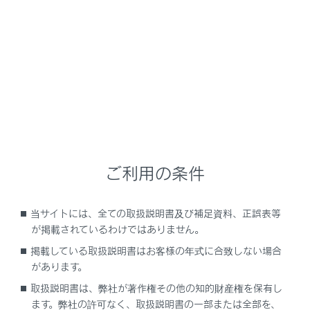
NX350h
取扱説明書
安全運転を支援する機能
安全運転サポート機能を使う
運転者の異常を察知して車を自
動で停める
ご利用の条件
当サイトには、全ての取扱説明書及び補足資料、正誤表等
ドライバー異常時対応システム
が掲載されているわけではありません。
掲載している取扱説明書はお客様の年式に合致しない場合
があります。
取扱説明書は、弊社が著作権その他の知的財産権を保有し
ます。弊社の許可なく、取扱説明書の一部または全部を、