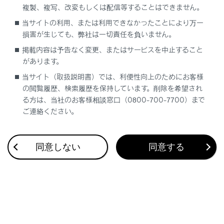
複製、複写、改変もしくは配信等することはできません。
合わせて見られているページ
当サイトの利用、または利用できなかったことにより万一
損害が生じても、弊社は一切責任を負いません。
Lexus Teammate Advanced Park
掲載内容は予告なく変更、またはサービスを中止すること
があります。
最適な車間距離を保って追従走行する
当サイト（取扱説明書）では、利便性向上のためにお客様
低速走行時に障害物の接近を知らせる
の閲覧履歴、検索履歴を保持しています。削除を希望され
る方は、当社のお客様相談窓口（0800-700-7700）まで
ご連絡ください。
このページは役に立ちましたか？
同意しない
同意する
はい
いいえ