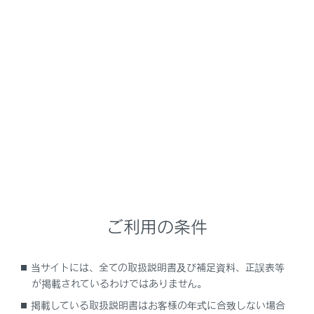
NX350h
取扱説明書
安全運転を支援する機能
安全運転サポート機能を使う
交差点で右折時に対向車を検知
して音と画面で知らせる（販売
店装着オプション）
プラスサポートを使用することで、交差点対向車注意喚
ご利用の条件
起によって運転者を補助し、安全なドライブを支援しま
す。プラスサポートおよびサポキーは販売店装着オプシ
当サイトには、全ての取扱説明書及び補足資料、正誤表等
ョンです。
が掲載されているわけではありません。
掲載している取扱説明書はお客様の年式に合致しない場合