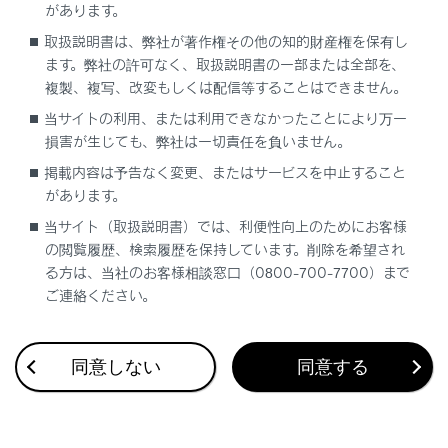
があります。
交差点対向車注意喚起
取扱説明書は、弊社が著作権その他の知的財産権を保有し
ます。弊社の許可なく、取扱説明書の一部または全部を、
複製、複写、改変もしくは配信等することはできません。
当サイトの利用、または利用できなかったことにより万一
損害が生じても、弊社は一切責任を負いません。
掲載内容は予告なく変更、またはサービスを中止すること
合わせて見られているページ
があります。
当サイト（取扱説明書）では、利便性向上のためにお客様
Lexus Teammate Advanced Park
の閲覧履歴、検索履歴を保持しています。削除を希望され
最適な車間距離を保って追従走行する
る方は、当社のお客様相談窓口（0800-700-7700）まで
ご連絡ください。
低速走行時に障害物の接近を知らせる
同意しない
同意する
このページは役に立ちましたか？