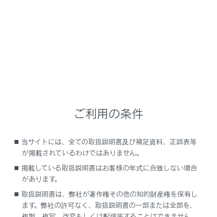
車に子どもが乗っているときに、車から離れる時
はパワースイッチをOFFにし、キーを携帯して子
どもも一緒に車から離れてください。もし子ども
を車の中に残して離れると、いたずらなどによる
誤った操作により、思わぬ事故につながるおそれ
があります。
ご利用の条件
知識
ムーンルーフの作動条件
当サイトには、全ての取扱説明書及び補足資料、正誤表等
が掲載されているわけではありません。
パワースイッチがONのとき
掲載している取扱説明書はお客様の年式に合致しない場合
ハイブリッドシステム停止後の作動
があります。
パワースイッチをACCまたはOFFにしたあとで
取扱説明書は、弊社が著作権その他の知的財産権を保有し
ます。弊社の許可なく、取扱説明書の一部または全部を、
も、約45秒間はムーンルーフを開閉できます。
複製、複写、改変もしくは配信等することはできません。