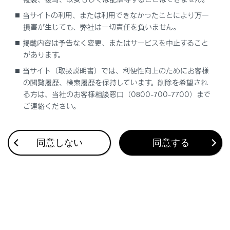
ただし、そのあいだに運転席ドアを開閉すると
当サイトの利用、または利用できなかったことにより万一
作動しなくなります。
損害が生じても、弊社は一切責任を負いません。
音声対話サービスでの操作
掲載内容は予告なく変更、またはサービスを中止すること
があります。
音声対話サービスを使用して、ムーンルーフを
当サイト（取扱説明書）では、利便性向上のためにお客様
開閉することができます。
の閲覧履歴、検索履歴を保持しています。削除を希望され
音声対話サービスについては、別冊
「‍マルチメ
る方は、当社のお客様相談窓口（0800-700-7700）まで
ディア取扱説明書‍」
を参照してください。
ご連絡ください。
サンシェード
同意しない
同意する
手動で開閉できます。また、ムーンルーフが開
くと連動して開きます。
関連リンク
車両カスタマイズ設定一覧