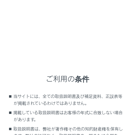
NX350h
取扱説明書
ナビゲーションシステムを使う
ETC の利用
ETCの情報表示
メニュー
ご利用の条件
ETC画面の操作
当サイトには、全ての取扱説明書及び補足資料、正誤表等
が掲載されているわけではありません。
ETCの設定
掲載している取扱説明書はお客様の年式に合致しない場合
があります。
取扱説明書は、弊社が著作権その他の知的財産権を保有し