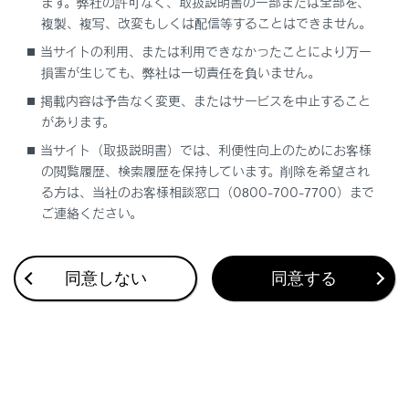
ます。弊社の許可なく、取扱説明書の一部または全部を、
複製、複写、改変もしくは配信等することはできません。
当サイトの利用、または利用できなかったことにより万一
合わせて見られているページ
損害が生じても、弊社は一切責任を負いません。
掲載内容は予告なく変更、またはサービスを中止すること
ドライブレコーダー
があります。
VICS・交通情報
当サイト（取扱説明書）では、利便性向上のためにお客様
付録
の閲覧履歴、検索履歴を保持しています。削除を希望され
る方は、当社のお客様相談窓口（0800-700-7700）まで
ご連絡ください。
このページは役に立ちましたか？
同意しない
同意する
はい
いいえ