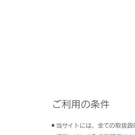
NX350h
取扱説明
快適装備と便利な
ホーム
室内の
はじめに
車を運転する前の準備
メニュー
車を運転するときに知ってほしい
こと
時間帯や天候に合わせた運転と装
充電用US
備
快適装備と便利な室内装備の使い
かた
ご利用の条件
アクセサ
メーター／ディスプレイの機能と表
示される情報
アクセサリ
安全運転を支援する機能
当サイトには、全ての取扱説
通信で安心、快適、便利を支援す