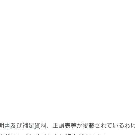
書
室内装備の使いかた
室内の装備を使う
快適性をさらに向上させるため
B端子の機能と働き
リーソケットの機能と働き
ーコンセント（100Wタイプ）の機能と働き
明書及び補足資料、正誤表等が掲載されているわ