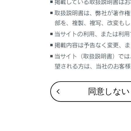
掲載している取扱説明書はお
るしくみ
アクセサリ
ナビゲーションシステムを使う
取扱説明書は、弊社が著作権
おくだけ
車のお手入れ
部を、複製、複写、改変もし
困ったときの対処方法
当サイトの利用、または利用
リヤアー
車の仕様、諸元、装備
掲載内容は予告なく変更、ま
補足
当サイト（取扱説明書）では
アシスト
ブックマーク
望される方は、当社のお客様相
あとで読む
コートフ
PDFで見る
同意しない
バニティ
車両
マルチメディア
画面表示設定
個人情報の取扱いについて