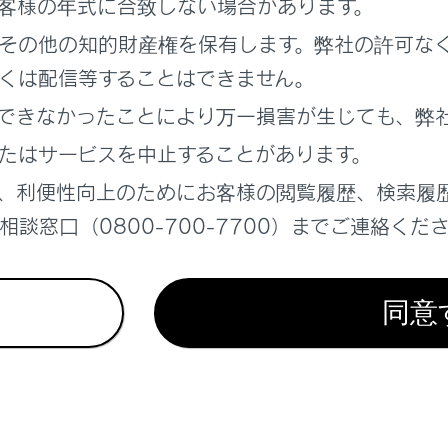
客様の年式に合致しない場合があります。
ーコンセント（1500W タイプ）の使い方
その他の知的財産権を保有します。弊社の許可な
充電（ワイヤレス充電器）の機能と働き
くは配信等することはできません。
できなかったことにより万一損害が生じても、弊
ムレストを使う
たはサービスを中止することがあります。
、利便性向上のためにお客様の閲覧履歴、検索履
グリップの機能と働き
談窓口（0800-700-7700）までご連絡くだ
ックの位置
同意
ミラーを使う