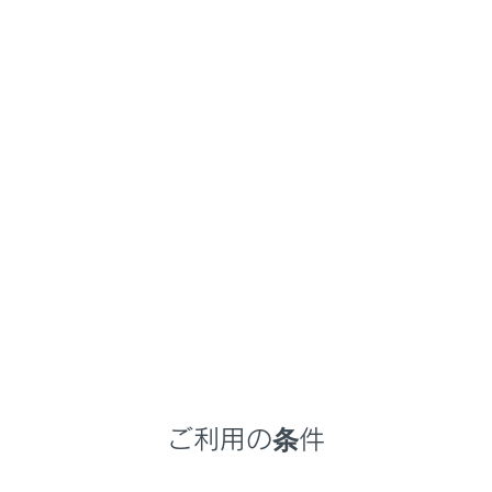
NX350h
取扱説明書
ナビゲーションシステムを使う
ハンズフリー電話
電話のかけ方
メニュー
履歴から電話をかける
ワンタッチダイヤルから電話をかける
ご利用の条件
連絡先から電話をかける