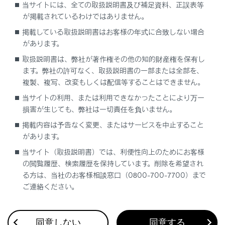
当サイトには、全ての取扱説明書及び補足資料、正誤表等
キーパッドから電話をかける
が掲載されているわけではありません。
掲載している取扱説明書はお客様の年式に合致しない場合
交通情報から電話をかける
があります。
取扱説明書は、弊社が著作権その他の知的財産権を保有し
110番／119番にかける
ます。弊社の許可なく、取扱説明書の一部または全部を、
複製、複写、改変もしくは配信等することはできません。
ウェイト／ポーズ信号を使って電話をかける
当サイトの利用、または利用できなかったことにより万一
損害が生じても、弊社は一切責任を負いません。
掲載内容は予告なく変更、またはサービスを中止すること
があります。
当サイト（取扱説明書）では、利便性向上のためにお客様
の閲覧履歴、検索履歴を保持しています。削除を希望され
合わせて見られているページ
る方は、当社のお客様相談窓口（0800-700-7700）まで
ご連絡ください。
ドライブレコーダー
VICS・交通情報
同意しない
同意する