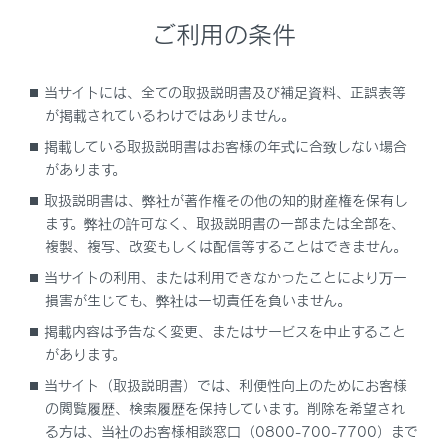
録画映像の画質を調整する
ご利用の条件
録画映像を外部メディアに転送する
当サイトには、全ての取扱説明書及び補足資料、正誤表等
が掲載されているわけではありません。
複数の録画映像をまとめて選択する
掲載している取扱説明書はお客様の年式に合致しない場合
があります。
ドライブレコーダーの設定を変更する
取扱説明書は、弊社が著作権その他の知的財産権を保有し
ます。弊社の許可なく、取扱説明書の一部または全部を、
ドライブレコーダーアプリ
複製、複写、改変もしくは配信等することはできません。
当サイトの利用、または利用できなかったことにより万一
後方カメラについて
損害が生じても、弊社は一切責任を負いません。
掲載内容は予告なく変更、またはサービスを中止すること
故障とお考えになる前に
があります。
当サイト（取扱説明書）では、利便性向上のためにお客様
の閲覧履歴、検索履歴を保持しています。削除を希望され
る方は、当社のお客様相談窓口（0800-700-7700）まで