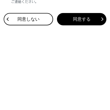
ご連絡ください。
合わせて見られているページ
同意しない
同意する
VICS・交通情報
付録
ナビゲーション設定
このページは役に立ちましたか？
はい
いいえ