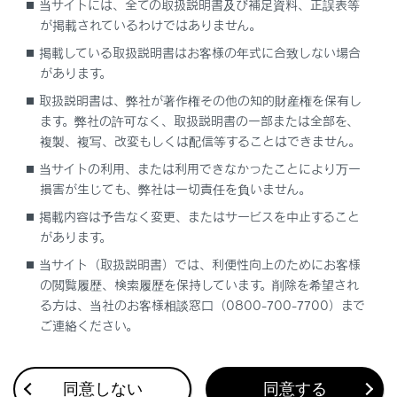
当サイトには、全ての取扱説明書及び補足資料、正誤表等
が掲載されているわけではありません。
駐車時に自動で外気導入に切りかえること
掲載している取扱説明書はお客様の年式に合致しない場合
により駐車中の換気をうながし、始動時に
があります。
発生する臭いを緩和します。
取扱説明書は、弊社が著作権その他の知的財産権を保有し
音声操作システムについて
ます。弊社の許可なく、取扱説明書の一部または全部を、
複製、複写、改変もしくは配信等することはできません。
音声操作システムを使用して、エアコンを操作
当サイトの利用、または利用できなかったことにより万一
することができます。詳しくは、別冊
「‍マルチ
損害が生じても、弊社は一切責任を負いません。
メディア取扱説明書‍」
を参照してください。
掲載内容は予告なく変更、またはサービスを中止すること
カスタマイズ機能
があります。
センターディスプレイの
[‍車両カスタマイズ‍]
で、
当サイト（取扱説明書）では、利便性向上のためにお客様
[‍AUTO‍]
スイッチがONのときに連動する機能を
の閲覧履歴、検索履歴を保持しています。削除を希望され
設定できます。
る方は、当社のお客様相談窓口（0800-700-7700）まで
ご連絡ください。
関連リンク
同意しない
同意する