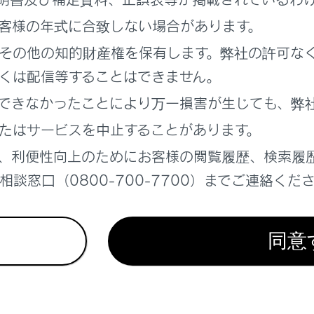
の画質を調整する
客様の年式に合致しない場合があります。
を外部メディアに転送する
その他の知的財産権を保有します。弊社の許可な
くは配信等することはできません。
画映像をまとめて選択する
できなかったことにより万一損害が生じても、弊
たはサービスを中止することがあります。
レコーダーの設定を変更する
、利便性向上のためにお客様の閲覧履歴、検索履
レコーダーアプリ
談窓口（0800-700-7700）までご連絡くだ
ラについて
同意
考えになる前に