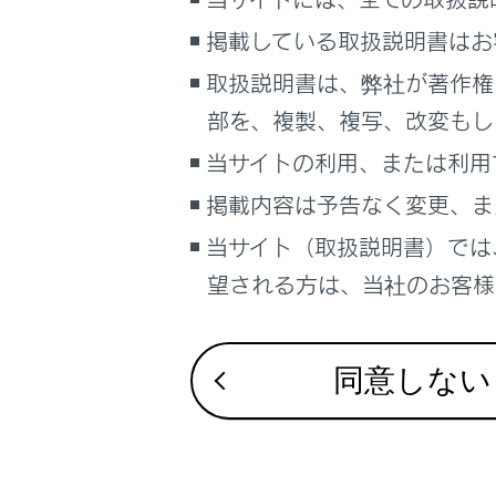
るしくみ
録画映像
掲載している取扱説明書はお
ナビゲーションシステムを使う
録画映像
取扱説明書は、弊社が著作権
車のお手入れ
困ったときの対処方法
部を、複製、複写、改変もし
複数の録
車の仕様、諸元、装備
当サイトの利用、または利用
補足
掲載内容は予告なく変更、ま
ドライブ
当サイト（取扱説明書）では
ブックマーク
あとで読む
ドライブ
望される方は、当社のお客様相
PDFで見る
後方カメ
車両
同意しない
マルチメディア
故障とお
画面表示設定
個人情報の取扱いについて