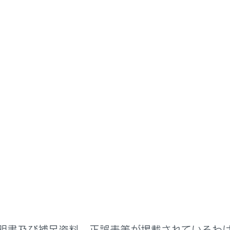
書
ステムを使う
ドライブレコーダー
ブレコーダー
レコーダー（前後方）について
を開始する
を再生する
明書及び補足資料、正誤表等が掲載されているわ