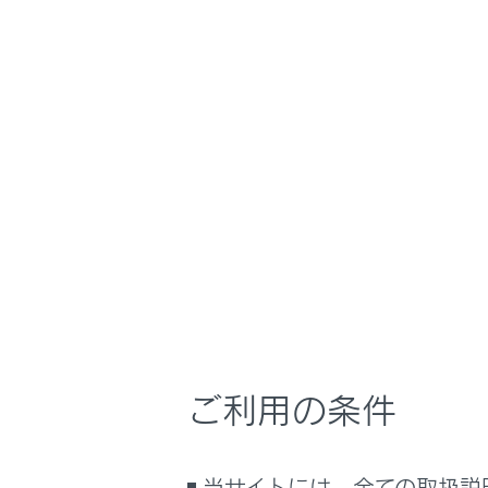
NX350h
取扱説明
ナビゲーションシ
ホーム
ドライ
はじめに
車を運転する前の準備
メニュー
車を運転するときに知ってほしい
こと
時間帯や天候に合わせた運転と装
ドライブ
備
快適装備と便利な室内装備の使い
かた
手動録画
メーター／ディスプレイの機能と表
ご利用の条件
示される情報
録画映像
安全運転を支援する機能
通信で安心、快適、便利を支援す
当サイトには、全ての取扱説