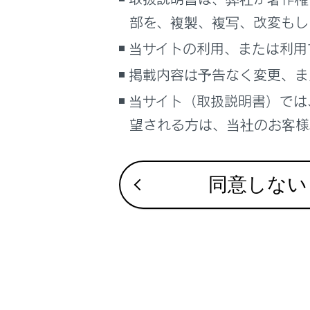
るしくみ
Lexus Teamma
部を、複製、複写、改変もし
ナビゲーションシステムを使う
低速走行時に
当サイトの利用、または利用
車のお手入れ
一定の車速で
掲載内容は予告なく変更、ま
困ったときの対処方法
車の仕様、諸元、装備
当サイト（取扱説明書）では
補足
望される方は、当社のお客様相
ブックマーク
あとで読む
同意しない
PDFで見る
車両
マルチメディア
画面表示設定
個人情報の取扱いについて