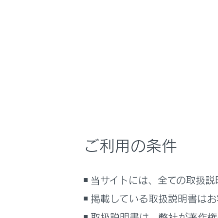
NX350h
取扱説明
安全運転を支援す
ホーム
最適な
はじめに
車を運転する前の準備
車を運転するときに知ってほしい
こと
時間帯や天候に合わせた運転と装
レーダー
備
ご利用の条件
快適装備と便利な室内装備の使い
かた
メーター／ディスプレイの機能と表
当サイトには、全ての取扱説
示される情報
掲載している取扱説明書はお
安全運転を支援する機能
合わせて見ら
通信で安心、快適、便利を支援す
取扱説明書は、弊社が著作権