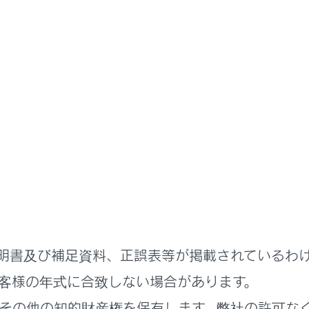
書
る機能
安全運転サポート機能を使う
車間距離を保って追従走行する
クルーズコントロール
明書及び補足資料、正誤表等が掲載されているわ
客様の年式に合致しない場合があります。
れているページ
このページ
その他の知的財産権を保有します。弊社の許可な