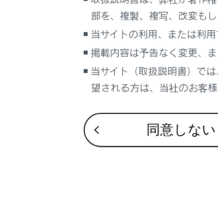
るしくみ
ドライブレコー
部を、複製、複写、改変もし
ナビゲーションシステムを使う
VICS・交通情
当サイトの利用、または利用
車のお手入れ
付録
掲載内容は予告なく変更、ま
困ったときの対処方法
車の仕様、諸元、装備
当サイト（取扱説明書）では
補足
望される方は、当社のお客様相
ブックマーク
あとで読む
同意しない
PDFで見る
車両
マルチメディア
画面表示設定
個人情報の取扱いについて