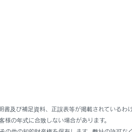
書
ステムを使う
各種設定および登録
メディアシステムの初期設定
ーを登録する
明書及び補足資料、正誤表等が掲載されているわ
客様の年式に合致しない場合があります。
れているページ
このページ
その他の知的財産権を保有します。弊社の許可な