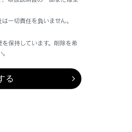
はい
いいえ
社は一切責任を負いません。
歴を保持しています。削除を希
い。
する