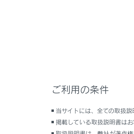
NX350h
取扱説明
ナビゲーションシ
ホーム
マルチ
はじめに
車を運転する前の準備
車を運転するときに知ってほしい
こと
時間帯や天候に合わせた運転と装
ドライバ
備
ご利用の条件
快適装備と便利な室内装備の使い
かた
メーター／ディスプレイの機能と表
当サイトには、全ての取扱説
示される情報
掲載している取扱説明書はお
安全運転を支援する機能
合わせて見ら
通信で安心、快適、便利を支援す
取扱説明書は、弊社が著作権