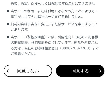
複製、複写、改変もしくは配信等することはできません。
合わせて見られているページ
当サイトの利用、または利用できなかったことにより万一
損害が生じても、弊社は一切責任を負いません。
ドライブレコーダー
掲載内容は予告なく変更、またはサービスを中止すること
があります。
VICS・交通情報
当サイト（取扱説明書）では、利便性向上のためにお客様
付録
の閲覧履歴、検索履歴を保持しています。削除を希望され
る方は、当社のお客様相談窓口（0800-700-7700）まで
ご連絡ください。
このページは役に立ちましたか？
同意しない
同意する
はい
いいえ