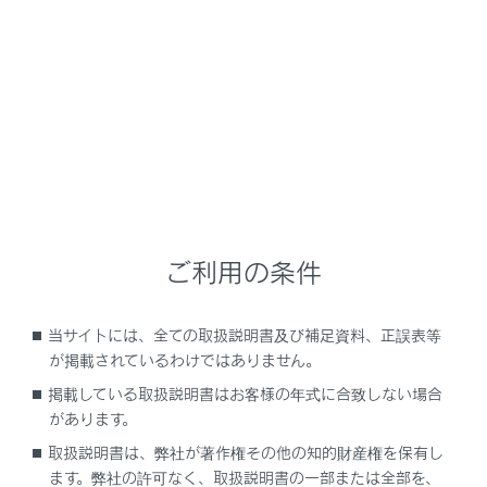
NX350h
取扱説明書
ナビゲーションシステムを使う
各種設定および登録
マルチメディアシステムの初期
設定
ご利用の条件
当サイトには、全ての取扱説明書及び補足資料、正誤表等
ドライバーを登録する
が掲載されているわけではありません。
掲載している取扱説明書はお客様の年式に合致しない場合
があります。
取扱説明書は、弊社が著作権その他の知的財産権を保有し
ます。弊社の許可なく、取扱説明書の一部または全部を、