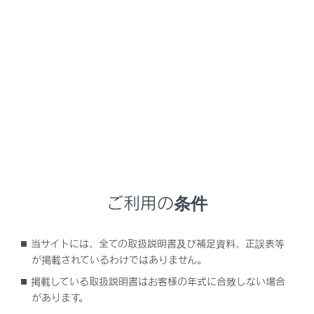
NX350h
取扱説明書
ナビゲーションシステムを使う
ナビゲーション
地図データの更新
メニュー
ご利用の条件
マップオンデマンドとは
当サイトには、全ての取扱説明書及び補足資料、正誤表等
地図を更新する
が掲載されているわけではありません。
掲載している取扱説明書はお客様の年式に合致しない場合
地図データ情報
があります。