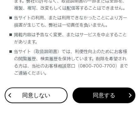
ます。弊社の許可なく、取扱説明書の一部または全部を、
複製、複写、改変もしくは配信等することはできません。
当サイトの利用、または利用できなかったことにより万一
合わせて見られているページ
損害が生じても、弊社は一切責任を負いません。
掲載内容は予告なく変更、またはサービスを中止すること
Lexus Teammate Advanced Park
があります。
最適な車間距離を保って追従走行する
当サイト（取扱説明書）では、利便性向上のためにお客様
低速走行時に障害物の接近を知らせる
の閲覧履歴、検索履歴を保持しています。削除を希望され
る方は、当社のお客様相談窓口（0800-700-7700）まで
ご連絡ください。
このページは役に立ちましたか？
同意しない
同意する
はい
いいえ