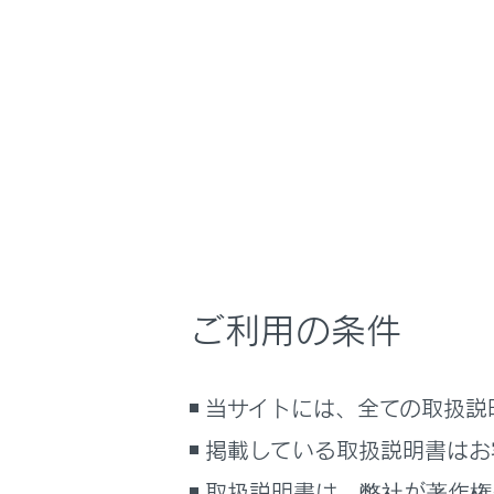
NX350h
取扱説明
安全運転を支援す
ホーム
車線中
はじめに
車を運転する前の準備
車を運転するときに知ってほしい
こと
時間帯や天候に合わせた運転と装
LTA（レ
備
ご利用の条件
快適装備と便利な室内装備の使い
かた
メーター／ディスプレイの機能と表
当サイトには、全ての取扱説
示される情報
掲載している取扱説明書はお
安全運転を支援する機能
合わせて見ら
通信で安心、快適、便利を支援す
取扱説明書は、弊社が著作権