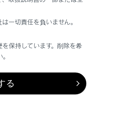
はい
いいえ
社は一切責任を負いません。
歴を保持しています。削除を希
い。
する