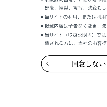
るしくみ
Lexus Teamma
部を、複製、複写、改変もし
ナビゲーションシステムを使う
最適な車間距
当サイトの利用、または利用
車のお手入れ
低速走行時に
掲載内容は予告なく変更、ま
困ったときの対処方法
車の仕様、諸元、装備
当サイト（取扱説明書）では
補足
望される方は、当社のお客様相
ブックマーク
あとで読む
同意しない
PDFで見る
車両
マルチメディア
画面表示設定
個人情報の取扱いについて