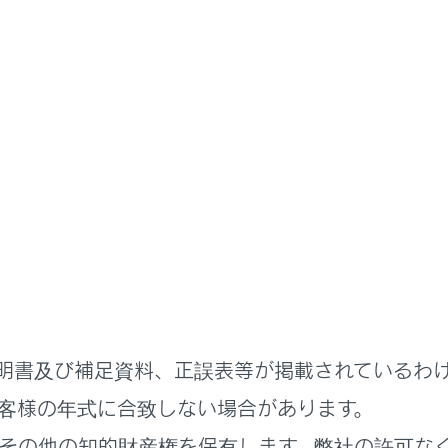
書
る機能
安全運転サポート機能を使う
央の走行維持を支援する
ーントレーシングアシスト）
明書及び補足資料、正誤表等が掲載されているわ
客様の年式に合致しない場合があります。
れているページ
このページ
その他の知的財産権を保有します。弊社の許可な