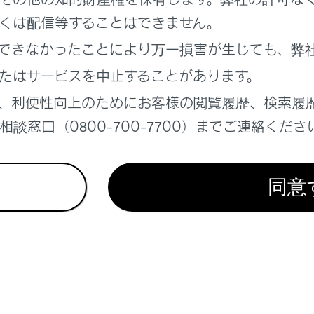
te Advanced Park
くは配信等することはできません。
離を保って追従走行する
できなかったことにより万一損害が生じても、弊
障害物の接近を知らせる
たはサービスを中止することがあります。
、利便性向上のためにお客様の閲覧履歴、検索履
談窓口（0800-700-7700）までご連絡くださ
同意