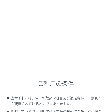
NX350h
取扱説明書
安全運転を支援する機能
安全運転サポート機能を使う
急なアクセル操作による加速の
抑制（販売店装着オプション）
メニュー
プラスサポートを使用することで、急アクセル時加速抑
制によって運転者を補助し、安全なドライブを支援しま
す。プラスサポートおよびサポキーは販売店装着オプシ
ご利用の条件
ョンです。
当サイトには、全ての取扱説明書及び補足資料、正誤表等
が掲載されているわけではありません。
急アクセル時加速抑制
掲載している取扱説明書はお客様の年式に合致しない場合