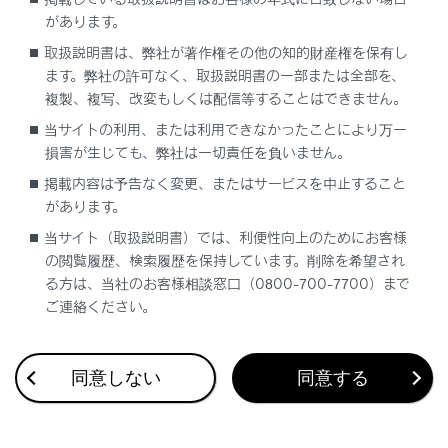
があります。
急アクセル時加速抑制が作動したとき
取扱説明書は、弊社が著作権その他の知的財産権を保有し
ます。弊社の許可なく、取扱説明書の一部または全部を、
複製、複写、改変もしくは配信等することはできません。
当サイトの利用、または利用できなかったことにより万一
損害が生じても、弊社は一切責任を負いません。
掲載内容は予告なく変更、またはサービスを中止すること
があります。
合わせて見られているページ
当サイト（取扱説明書）では、利便性向上のためにお客様
Lexus Teammate Advanced Park
の閲覧履歴、検索履歴を保持しています。削除を希望され
る方は、当社のお客様相談窓口（0800-700-7700）まで
最適な車間距離を保って追従走行する
ご連絡ください。
低速走行時に障害物の接近を知らせる
同意しない
同意する
このページは役に立ちましたか？