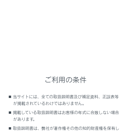
NX350h
取扱説明書
ナビゲーションシステムを使う
付録
付録
メニュー
ご利用の条件
オーディオシステムで使用できるメディア／デ
ータについての情報
当サイトには、全ての取扱説明書及び補足資料、正誤表等
が掲載されているわけではありません。
認証・商標についての情報
掲載している取扱説明書はお客様の年式に合致しない場合
があります。
取扱説明書は、弊社が著作権その他の知的財産権を保有し