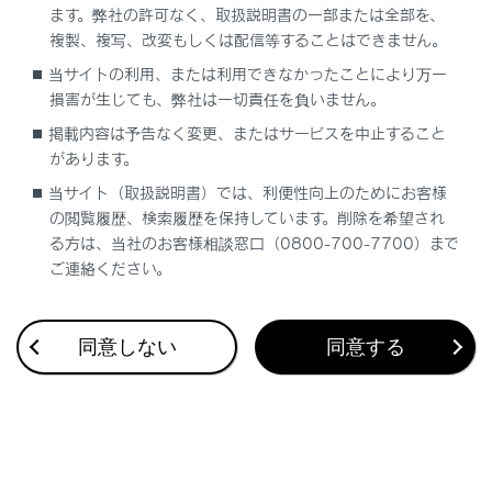
ます。弊社の許可なく、取扱説明書の一部または全部を、
複製、複写、改変もしくは配信等することはできません。
当サイトの利用、または利用できなかったことにより万一
合わせて見られているページ
損害が生じても、弊社は一切責任を負いません。
掲載内容は予告なく変更、またはサービスを中止すること
ドライブレコーダー
があります。
VICS・交通情報
当サイト（取扱説明書）では、利便性向上のためにお客様
の閲覧履歴、検索履歴を保持しています。削除を希望され
ナビゲーション設定
る方は、当社のお客様相談窓口（0800-700-7700）まで
ご連絡ください。
このページは役に立ちましたか？
同意しない
同意する
はい
いいえ