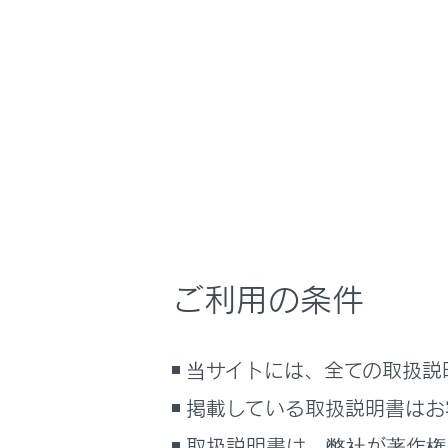
NX350h
取扱説明
安全運転を支援す
ホーム
走行時
はじめに
車を運転する前の準備
車を運転するときに知ってほしい
こと
時間帯や天候に合わせた運転と装
PCS（プ
備
ご利用の条件
快適装備と便利な室内装備の使い
かた
メーター／ディスプレイの機能と表
当サイトには、全ての取扱説
示される情報
掲載している取扱説明書はお
安全運転を支援する機能
合わせて見ら
通信で安心、快適、便利を支援す
取扱説明書は、弊社が著作権