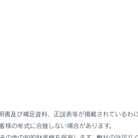
書
る機能
安全運転サポート機能を使う
の衝突回避／衝突被害軽減を支
リクラッシュセーフティ）
明書及び補足資料、正誤表等が掲載されているわ
客様の年式に合致しない場合があります。
れているページ
このページ
その他の知的財産権を保有します。弊社の許可な