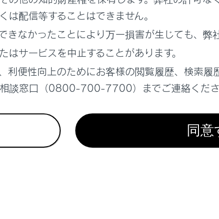
te Advanced Park
くは配信等することはできません。
離を保って追従走行する
できなかったことにより万一損害が生じても、弊
障害物の接近を知らせる
たはサービスを中止することがあります。
、利便性向上のためにお客様の閲覧履歴、検索履
談窓口（0800-700-7700）までご連絡くだ
同意