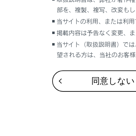
るしくみ
Lexus Teamma
部を、複製、複写、改変もし
ナビゲーションシステムを使う
最適な車間距
当サイトの利用、または利用
車のお手入れ
低速走行時に
掲載内容は予告なく変更、ま
困ったときの対処方法
車の仕様、諸元、装備
当サイト（取扱説明書）では
補足
望される方は、当社のお客様相
ブックマーク
あとで読む
同意しない
PDFで見る
車両
マルチメディア
画面表示設定
個人情報の取扱いについて