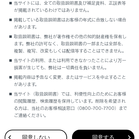
当サイトには、全ての取扱説明書及び補足資料、正誤表等
キーパッドから電話をかける
が掲載されているわけではありません。
掲載している取扱説明書はお客様の年式に合致しない場合
交通情報から電話をかける
があります。
取扱説明書は、弊社が著作権その他の知的財産権を保有し
110番／119番にかける
ます。弊社の許可なく、取扱説明書の一部または全部を、
複製、複写、改変もしくは配信等することはできません。
ウェイト／ポーズ信号を使って電話をかける
当サイトの利用、または利用できなかったことにより万一
損害が生じても、弊社は一切責任を負いません。
掲載内容は予告なく変更、またはサービスを中止すること
があります。
当サイト（取扱説明書）では、利便性向上のためにお客様
の閲覧履歴、検索履歴を保持しています。削除を希望され
合わせて見られているページ
る方は、当社のお客様相談窓口（0800-700-7700）まで
ご連絡ください。
ドライブレコーダー
VICS・交通情報
同意しない
同意する