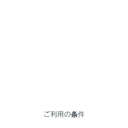
NX350h
取扱説明書
ナビゲーションシステムを使う
ハンズフリー電話
電話のかけ方
メニュー
履歴から電話をかける
ワンタッチダイヤルから電話をかける
ご利用の条件
連絡先から電話をかける