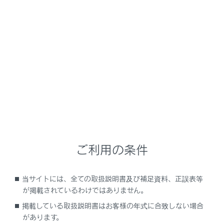
NX350h
取扱説明書
安全運転を支援する機能
安全運転サポート機能を使う
後退時に車両の接近を知らせる
メニュー
ご利用の条件
RCTA（リヤクロストラフィックアラート）の
役割
当サイトには、全ての取扱説明書及び補足資料、正誤表等
RCTAの機能
が掲載されているわけではありません。
掲載している取扱説明書はお客様の年式に合致しない場合
RCTAの設定を変更する
があります。