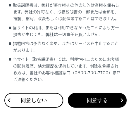
取扱説明書は、弊社が著作権その他の知的財産権を保有し
ます。弊社の許可なく、取扱説明書の一部または全部を、
複製、複写、改変もしくは配信等することはできません。
当サイトの利用、または利用できなかったことにより万一
損害が生じても、弊社は一切責任を負いません。
合わせて見られているページ
掲載内容は予告なく変更、またはサービスを中止すること
があります。
Lexus Teammate Advanced Park
当サイト（取扱説明書）では、利便性向上のためにお客様
最適な車間距離を保って追従走行する
の閲覧履歴、検索履歴を保持しています。削除を希望され
る方は、当社のお客様相談窓口（0800-700-7700）まで
低速走行時に障害物の接近を知らせる
ご連絡ください。
同意しない
同意する
このページは役に立ちましたか？
はい
いいえ