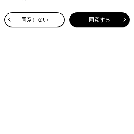
合わせて見られているページ
同意しない
同意する
ドライブレコーダー
VICS・交通情報
付録
このページは役に立ちましたか？
はい
いいえ