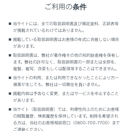
ご利用の条件
ヘルプネットをお使いになる前に
当サイトには、全ての取扱説明書及び補足資料、正誤表等
緊急通報をする
が掲載されているわけではありません。
掲載している取扱説明書はお客様の年式に合致しない場合
保守点検をする
があります。
取扱説明書は、弊社が著作権その他の知的財産権を保有し
表示灯について
ます。弊社の許可なく、取扱説明書の一部または全部を、
複製、複写、改変もしくは配信等することはできません。
緊急通報できない場合について
当サイトの利用、または利用できなかったことにより万一
損害が生じても、弊社は一切責任を負いません。
故障とお考えになる前に
掲載内容は予告なく変更、またはサービスを中止すること
があります。
当サイト（取扱説明書）では、利便性向上のためにお客様
の閲覧履歴、検索履歴を保持しています。削除を希望され
る方は、当社のお客様相談窓口（0800-700-7700）まで
ご連絡ください。