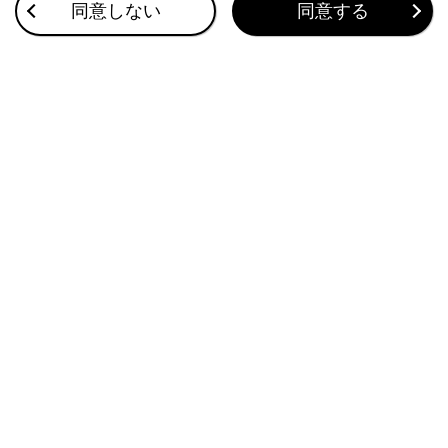
VICS・交通情報
同意しない
同意する
付録
このページは役に立ちましたか？
はい
いいえ
ブックマーク
あとで読む
個人情報の取扱いについて
サイト利用について