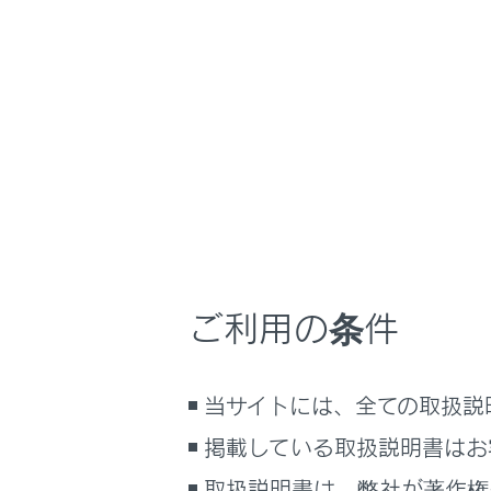
NX350h
取扱説明
ナビゲーションシ
ホーム
ナビゲ
はじめに
車を運転する前の準備
メニュー
車を運転するときに知ってほしい
こと
時間帯や天候に合わせた運転と装
ナビゲー
備
ご利用の条件
快適装備と便利な室内装備の使い
かた
地図表示
メーター／ディスプレイの機能と表
当サイトには、全ての取扱説
示される情報
ルート設
掲載している取扱説明書はお
安全運転を支援する機能
通信で安心、快適、便利を支援す
取扱説明書は、弊社が著作権