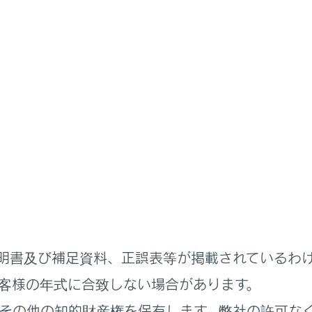
書
ステムを使う
各種設定および登録
ーション設定
ションの設定
設定をする
明書及び補足資料、正誤表等が掲載されているわ
定をする
客様の年式に合致しない場合があります。
その他の知的財産権を保有します。弊社の許可な