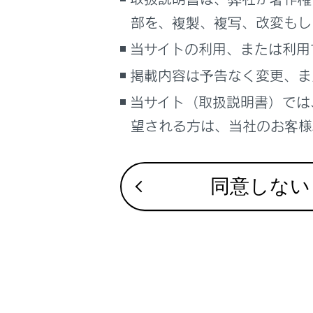
るしくみ
案内設定
部を、複製、複写、改変もし
ナビゲーションシステムを使う
当サイトの利用、または利用
その他設
車のお手入れ
掲載内容は予告なく変更、ま
困ったときの対処方法
走行支援
車の仕様、諸元、装備
当サイト（取扱説明書）では
補足
望される方は、当社のお客様相
ブックマーク
あとで読む
同意しない
合わせて見ら
PDFで見る
車両
ドライブレコー
マルチメディア
VICS・交通情
付録
画面表示設定
個人情報の取扱いについて