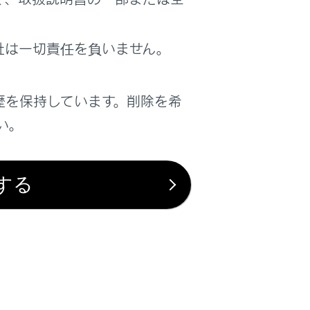
社は一切責任を負いません。
歴を保持しています。削除を希
い。
する
は役に立ちましたか？
はい
いいえ