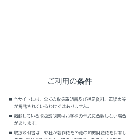
NX350h
取扱説明書
ナビゲーションシステムを使う
オーディオシステム
Apple CarPlayの操作
メニュー
ご利用の条件
Apple CarPlayの再生についての留意事項
当サイトには、全ての取扱説明書及び補足資料、正誤表等
が掲載されているわけではありません。
Apple CarPlayを再生する
掲載している取扱説明書はお客様の年式に合致しない場合
があります。
取扱説明書は、弊社が著作権その他の知的財産権を保有し