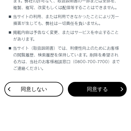
ます。弊社の許可なく、取扱説明書の一部または全部を、
複製、複写、改変もしくは配信等することはできません。
当サイトの利用、または利用できなかったことにより万一
合わせて見られているページ
損害が生じても、弊社は一切責任を負いません。
掲載内容は予告なく変更、またはサービスを中止すること
ドライブレコーダー
があります。
VICS・交通情報
当サイト（取扱説明書）では、利便性向上のためにお客様
付録
の閲覧履歴、検索履歴を保持しています。削除を希望され
る方は、当社のお客様相談窓口（0800-700-7700）まで
ご連絡ください。
このページは役に立ちましたか？
同意しない
同意する
はい
いいえ