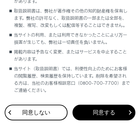
があります。
（Advanced Park装着車）
取扱説明書は、弊社が著作権その他の知的財産権を保有し
ます。弊社の許可なく、取扱説明書の一部または全部を、
複製、複写、改変もしくは配信等することはできません。
当サイトの利用、または利用できなかったことにより万一
損害が生じても、弊社は一切責任を負いません。
掲載内容は予告なく変更、またはサービスを中止すること
合わせて見られているページ
があります。
当サイト（取扱説明書）では、利便性向上のためにお客様
Lexus Teammate Advanced Park
の閲覧履歴、検索履歴を保持しています。削除を希望され
最適な車間距離を保って追従走行する
る方は、当社のお客様相談窓口（0800-700-7700）まで
ご連絡ください。
一定の車速で走行する
同意しない
同意する
このページは役に立ちましたか？