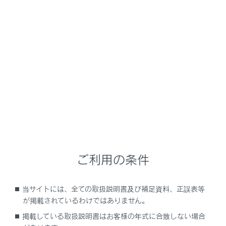
NX350h
取扱説明書
安全運転を支援する機能
安全運転サポート機能を使う
低速走行時に障害物の接近を知
らせる
メニュー
ご利用の条件
クリアランスソナーの役割
当サイトには、全ての取扱説明書及び補足資料、正誤表等
クリアランスソナーのON/OFFを切りかえる
が掲載されているわけではありません。
掲載している取扱説明書はお客様の年式に合致しない場合
クリアランスソナーの巻き込み警報機能