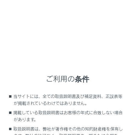
NX350h
取扱説明書
ナビゲーションシステムを使う
各種設定および登録
車両設定
メニュー
ご利用の条件
セキュリティ設定を変更する
当サイトには、全ての取扱説明書及び補足資料、正誤表等
が掲載されているわけではありません。
ソフトウェア情報の確認や更新をする
掲載している取扱説明書はお客様の年式に合致しない場合
があります。
取扱説明書は、弊社が著作権その他の知的財産権を保有し