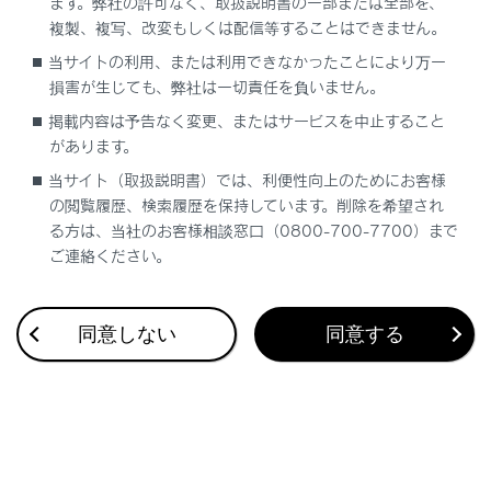
ます。弊社の許可なく、取扱説明書の一部または全部を、
複製、複写、改変もしくは配信等することはできません。
当サイトの利用、または利用できなかったことにより万一
合わせて見られているページ
損害が生じても、弊社は一切責任を負いません。
掲載内容は予告なく変更、またはサービスを中止すること
ドライブレコーダー
があります。
VICS・交通情報
当サイト（取扱説明書）では、利便性向上のためにお客様
付録
の閲覧履歴、検索履歴を保持しています。削除を希望され
る方は、当社のお客様相談窓口（0800-700-7700）まで
ご連絡ください。
このページは役に立ちましたか？
同意しない
同意する
はい
いいえ