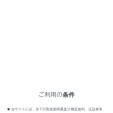
NX350h
取扱説明書
安全運転を支援する機能
安全運転サポート機能を使う
プラスサポートを使用する（販
売店装着オプション）
メニュー
プラスサポートはお客様の運転を補助し、より安心なド
ライブを支援します。
プラスサポートを使用するために
は、プラスサポート用スマートキー（以下、サポキー）
が必要です。
プラスサポートおよびサポキーは販売店装
ご利用の条件
着オプションです。
当サイトには、全ての取扱説明書及び補足資料、正誤表等