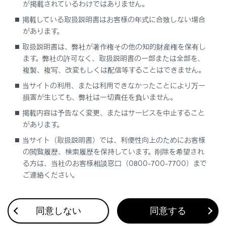
が掲載されているわけではありません。
プラスサポートでできること
掲載している取扱説明書はお客様の年式に合致しない場合
があります。
プラスサポートを起動する
取扱説明書は、弊社が著作権その他の知的財産権を保有し
ます。弊社の許可なく、取扱説明書の一部または全部を、
プラスサポートが不要なとき
複製、複写、改変もしくは配信等することはできません。
当サイトの利用、または利用できなかったことにより万一
損害が生じても、弊社は一切責任を負いません。
掲載内容は予告なく変更、またはサービスを中止すること
があります。
当サイト（取扱説明書）では、利便性向上のためにお客様
合わせて見られているページ
の閲覧履歴、検索履歴を保持しています。削除を希望され
る方は、当社のお客様相談窓口（0800-700-7700）まで
Lexus Teammate Advanced Park
ご連絡ください。
最適な車間距離を保って追従走行する
低速走行時に障害物の接近を知らせる
同意しない
同意する