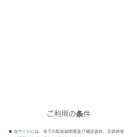
NX350h
取扱説明書
ナビゲーションシステムを使う
各種設定および登録
ナビゲーション設定
メニュー
ナビゲーションの設定
地図表示設定をする
ご利用の条件
ルート設定をする
当サイトには、全ての取扱説明書及び補足資料、正誤表等