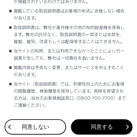
が掲載されているわけではありません。
案内設定
掲載している取扱説明書はお客様の年式に合致しない場合
があります。
その他設定
取扱説明書は、弊社が著作権その他の知的財産権を保有し
ます。弊社の許可なく、取扱説明書の一部または全部を、
走行支援の設定
複製、複写、改変もしくは配信等することはできません。
当サイトの利用、または利用できなかったことにより万一
損害が生じても、弊社は一切責任を負いません。
掲載内容は予告なく変更、またはサービスを中止すること
があります。
当サイト（取扱説明書）では、利便性向上のためにお客様
合わせて見られているページ
の閲覧履歴、検索履歴を保持しています。削除を希望され
る方は、当社のお客様相談窓口（0800-700-7700）まで
ドライブレコーダー
ご連絡ください。
VICS・交通情報
付録
同意しない
同意する