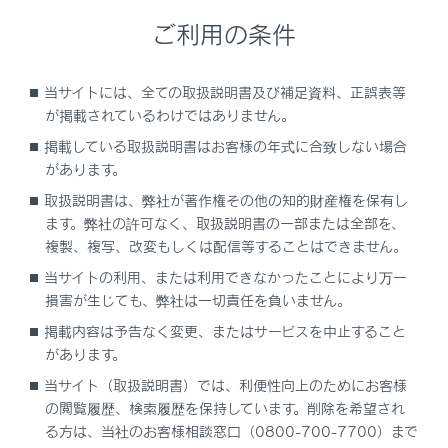
録画映像の画質を調整する
ご利用の条件
録画映像を外部メディアに転送する
当サイトには、全ての取扱説明書及び補足資料、正誤表等
が掲載されているわけではありません。
複数の録画映像をまとめて選択する
掲載している取扱説明書はお客様の年式に合致しない場合
があります。
ドライブレコーダーの設定を変更する
取扱説明書は、弊社が著作権その他の知的財産権を保有し
ます。弊社の許可なく、取扱説明書の一部または全部を、
ドライブレコーダーアプリ
複製、複写、改変もしくは配信等することはできません。
当サイトの利用、または利用できなかったことにより万一
後方カメラについて
損害が生じても、弊社は一切責任を負いません。
掲載内容は予告なく変更、またはサービスを中止すること
故障とお考えになる前に
があります。
当サイト（取扱説明書）では、利便性向上のためにお客様
の閲覧履歴、検索履歴を保持しています。削除を希望され
る方は、当社のお客様相談窓口（0800-700-7700）まで