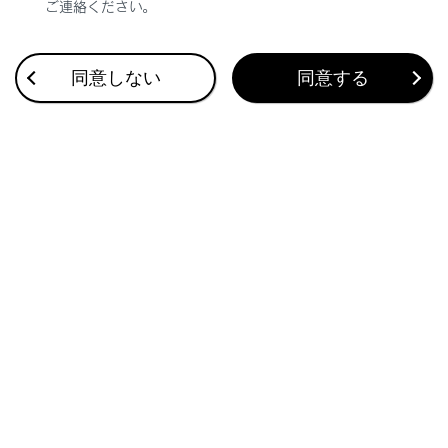
ご連絡ください。
合わせて見られているページ
同意しない
同意する
VICS・交通情報
付録
ナビゲーション設定
このページは役に立ちましたか？
はい
いいえ