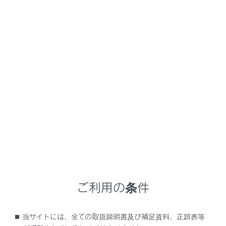
NX350h
取扱説明書
ナビゲーションシステムを使う
各種設定および登録
ナビゲーション設定
メニュー
ナビゲーションの設定
地図表示設定をする
ご利用の条件
ルート設定をする
当サイトには、全ての取扱説明書及び補足資料、正誤表等