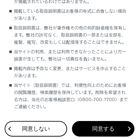
が掲載されているわけではありません。
案内設定
掲載している取扱説明書はお客様の年式に合致しない場合
があります。
その他設定
取扱説明書は、弊社が著作権その他の知的財産権を保有し
ます。弊社の許可なく、取扱説明書の一部または全部を、
走行支援の設定
複製、複写、改変もしくは配信等することはできません。
当サイトの利用、または利用できなかったことにより万一
損害が生じても、弊社は一切責任を負いません。
掲載内容は予告なく変更、またはサービスを中止すること
があります。
当サイト（取扱説明書）では、利便性向上のためにお客様
合わせて見られているページ
の閲覧履歴、検索履歴を保持しています。削除を希望され
る方は、当社のお客様相談窓口（0800-700-7700）まで
ドライブレコーダー
ご連絡ください。
VICS・交通情報
付録
同意しない
同意する