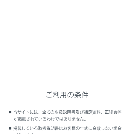
NX350h
取扱説明書
安全運転を支援する機能
安全運転サポート機能を使う
安全な降車を支援する
メニュー
関連リンク
車両カスタマイズ設定一覧
ご利用の条件
当サイトには、全ての取扱説明書及び補足資料、正誤表等
が掲載されているわけではありません。
安心降車アシストの役割
掲載している取扱説明書はお客様の年式に合致しない場合