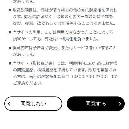
があります。
安心降車アシストのON/OFFを切りかえる
取扱説明書は、弊社が著作権その他の知的財産権を保有し
ます。弊社の許可なく、取扱説明書の一部または全部を、
複製、複写、改変もしくは配信等することはできません。
当サイトの利用、または利用できなかったことにより万一
損害が生じても、弊社は一切責任を負いません。
掲載内容は予告なく変更、またはサービスを中止すること
合わせて見られているページ
があります。
当サイト（取扱説明書）では、利便性向上のためにお客様
Lexus Teammate Advanced Park
の閲覧履歴、検索履歴を保持しています。削除を希望され
最適な車間距離を保って追従走行する
る方は、当社のお客様相談窓口（0800-700-7700）まで
ご連絡ください。
低速走行時に障害物の接近を知らせる
同意しない
同意する
このページは役に立ちましたか？