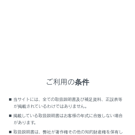
地図画面をスクロールしたときは[
]、またはメインメ
ニューの[
]にタッチすると、現在地地点に戻ります。
知識
ご利用の条件
走行中は表示される道路が制限されます。
（幅5.5m未満の道路などは表示されませ
ん。）ただし、幅5.5m未満の道路を走行し
当サイトには、全ての取扱説明書及び補足資料、正誤表等
たときなどは、必要に応じて表示されます。
が掲載されているわけではありません。
掲載している取扱説明書はお客様の年式に合致しない場合
新車時、および12Vバッテリーターミナルを
があります。
脱着したあとは、実際の現在地と異なる場
所に自車位置マーク[
]が表示されている
取扱説明書は、弊社が著作権その他の知的財産権を保有し