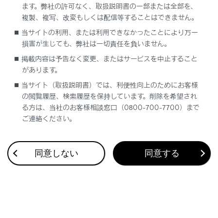
ます。弊社の許可なく、取扱説明書の一部または全部を、
（自車位置マーク[
]がずれている）こと
複製、複写、改変もしくは配信等することはできません。
があります。ただし、地図の自車位置マーク
[
]がずれても、しばらく走行すると、マ
当サイトの利用、または利用できなかったことにより万一
ップマッチングやGPS情報が利用されて、現
損害が生じても、弊社は一切責任を負いません。
在地が自動的に修正されます。（場合によっ
掲載内容は予告なく変更、またはサービスを中止すること
ては、数分程度かかることがあります。）
があります。
GPS情報が利用されず、現在地が自動的に修
当サイト（取扱説明書）では、利便性向上のためにお客様
正されないときは、安全な場所にいったん
の閲覧履歴、検索履歴を保持しています。削除を希望され
停車して、現在地の修正を行ってください。
る方は、当社のお客様相談窓口（0800-700-7700）まで
（→
現在地を修正する
）
ご連絡ください。
地図色によって自車位置マーク[
]の形状
は変わります。
同意しない
同意する
地図データに情報がないときは、路線名／
路線番号は表示されません。