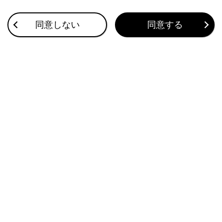
合わせて見られているページ
同意しない
同意する
ETC2.0ユニットの使い方
ETCサービスについて
ETCの設定
このページは役に立ちましたか？
はい
いいえ
ブックマーク
あとで読む