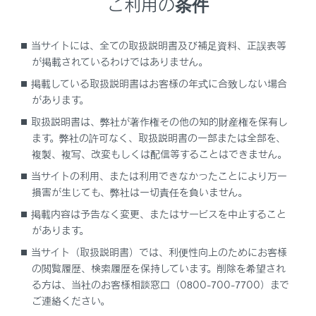
ご利用の条件
ETCカードの保管上のご注意
当サイトには、全ての取扱説明書及び補足資料、正誤表等
ETC車線通行時のご注意
が掲載されているわけではありません。
掲載している取扱説明書はお客様の年式に合致しない場合
もしも、開閉バーが開かなかったら……
があります。
取扱説明書は、弊社が著作権その他の知的財産権を保有し
車載器の再セットアップ
ます。弊社の許可なく、取扱説明書の一部または全部を、
複製、複写、改変もしくは配信等することはできません。
車載器管理番号に関するお願い
当サイトの利用、または利用できなかったことにより万一
損害が生じても、弊社は一切責任を負いません。
障害者割引制度におけるETC利用について
掲載内容は予告なく変更、またはサービスを中止すること
があります。
当サイト（取扱説明書）では、利便性向上のためにお客様
の閲覧履歴、検索履歴を保持しています。削除を希望され
る方は、当社のお客様相談窓口（0800-700-7700）まで
ご連絡ください。