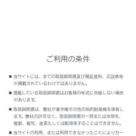
があるため、すべての端末について結果を保
証するものではありません。予告なく情報が
変更になる場合がありますので、あらかじめ
ご了承ください。
本動作確認は一部のスマートフォンに対して
行ったものであり、掲載されていないスマー
トフォンなど（格安SIM含む）については動
ご利用の条件
作確認を行っておりません。本確認結果は特
にマルチメディアシステムとスマートフォン
の接続に関するものであり、通話品質、デー
当サイトには、全ての取扱説明書及び補足資料、正誤表等
タの通信能力、アプリの動作など、携帯電
が掲載されているわけではありません。
話すべての機能を評価保証するものではあり
掲載している取扱説明書はお客様の年式に合致しない場合
ません。
があります。
iPhoneなどのiOS端末には対応していませ
取扱説明書は、弊社が著作権その他の知的財産権を保有し
ん。
ます。弊社の許可なく、取扱説明書の一部または全部を、
複製、複写、改変もしくは配信等することはできません。
®
Miracast
は、接続する機器によって画面に
当サイトの利用、または利用できなかったことにより万一
表示される機能名称が異なる場合がありま