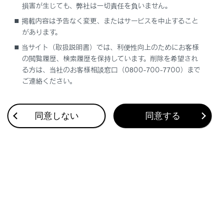
損害が生じても、弊社は一切責任を負いません。
す。お使いの機器の仕様に関しては、各機器
メーカーへお問い合わせください。
掲載内容は予告なく変更、またはサービスを中止すること
があります。
安全上の配慮から車を完全に停止し、パー
当サイト（取扱説明書）では、利便性向上のためにお客様
キングブレーキをかける、またはシフトレバ
の閲覧履歴、検索履歴を保持しています。削除を希望され
ーをPにしたときに映像を視聴できます。
る方は、当社のお客様相談窓口（0800-700-7700）まで
（走行中は音声のみを再生します）
ご連絡ください。
パーキングブレーキがかかっていなくても、
ブレーキホールドの作動中、またはクルーズ
同意しない
同意する
コントロール機能による完全停車状態にな
っていれば動画を視聴できるように設定でき
ます。（→
サウンドやメディアの設定を変
更する
）
警告
運転中はスマートフォンやタブレットを接続し