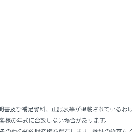
かた
の開け方
前に
開けるには
明書及び補足資料、正誤表等が掲載されているわ
閉めるには
客様の年式に合致しない場合があります。
その他の知的財産権を保有します。弊社の許可な