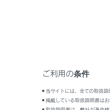
ES300h
取扱説明書
運転
給油のし
ホーム
給油口
はじめに
安全・安心のために
メニュー
走行に関する情報表示
運転する前に
運転
給油する
ご利用の条件
室内装備・機能
マルチメディア
給油口を
当サイトには、全ての取扱説
お手入れのしかた
給油口を
万一の場合には
掲載している取扱説明書はお
車両情報
取扱説明書は、弊社が著作権