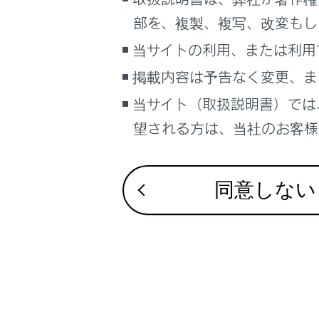
こんなときは
部を、複製、複写、改変もし
ブックマーク
当サイトの利用、または利用
あとで読む
合わせて見ら
掲載内容は予告なく変更、ま
当サイト（取扱説明書）では
レーダークル
PDFで見る
車両
望される方は、当社のお客様相
ランプスイッ
マルチメディア
マルチウェザー
画面表示設定
同意しない
個人情報の取扱いについて
サイト利用について
お問い合わせ