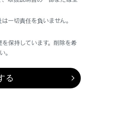
社は一切責任を負いません。
は役に立ちましたか？
歴を保持しています。削除を希
はい
いいえ
さい。
する