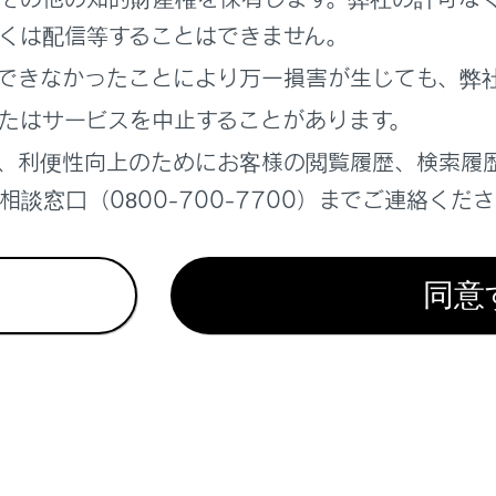
くは配信等することはできません。
できなかったことにより万一損害が生じても、弊
れているページ
このページ
たはサービスを中止することがあります。
、利便性向上のためにお客様の閲覧履歴、検索履
ーズコントロール（全車速追従機能付き）
談窓口（0800-700-7700）までご連絡くだ
チ
ライト
同意