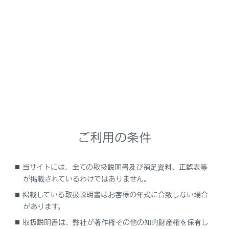
ES300h
取扱説明書
安全・安心のために
安全にお使いいただくために
SRSエアバッグ
SRSエアバッグは乗員に重大な危害がおよぶような強い
ご利用の条件
衝撃を受けたときにふくらみ、シートベルトが体を拘束
する働きと併せて乗員への衝撃を緩和させます。
当サイトには、全ての取扱説明書及び補足資料、正誤表等
が掲載されているわけではありません。
SRSエアバッグシステム
掲載している取扱説明書はお客様の年式に合致しない場合
があります。
取扱説明書は、弊社が著作権その他の知的財産権を保有し