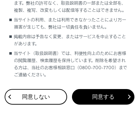
ます。弊社の許可なく、取扱説明書の一部または全部を、
複製、複写、改変もしくは配信等することはできません。
当サイトの利用、または利用できなかったことにより万一
合わせて見られているページ
損害が生じても、弊社は一切責任を負いません。
掲載内容は予告なく変更、またはサービスを中止すること
ハイブリッドシステムの特徴
があります。
オートアラーム
当サイト（取扱説明書）では、利便性向上のためにお客様
の閲覧履歴、検索履歴を保持しています。削除を希望され
ハイブリッドシステムの注意
る方は、当社のお客様相談窓口（0800-700-7700）まで
ご連絡ください。
このページは役に立ちましたか？
同意しない
同意する
はい
いいえ