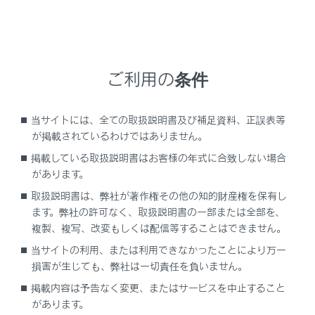
が運用されています。（上記3種の無線局を以下「他
の無線局」と略します）この機器を使用する前に、近
くで「他の無線局」が運用されていないことを確認し
てください。万一、この機器から「他の無線局」に対
ご利用の条件
して有害な電波干渉事例が発生した場合には、速やか
に使用場所を変更して電波干渉を回避してください。
この機器の使用周波数帯は2.4GHz帯です。変調方式
当サイトには、全ての取扱説明書及び補足資料、正誤表等
が掲載されているわけではありません。
としてDS-SS変調方式、OFDM変調方式を採用してい
ます。想定与干渉距離は40m以下です。この機器は全
掲載している取扱説明書はお客様の年式に合致しない場合
帯域を使用し、かつ移動体識別装置の帯域を回避可能
があります。
です。
取扱説明書は、弊社が著作権その他の知的財産権を保有し
ます。弊社の許可なく、取扱説明書の一部または全部を、
複製、複写、改変もしくは配信等することはできません。
ペースメーカーやその他の医療用電気機器をお
当サイトの利用、または利用できなかったことにより万一
使いの方は
損害が生じても、弊社は一切責任を負いません。
掲載内容は予告なく変更、またはサービスを中止すること
®
®
Wi-Fi
とBluetooth
を同時に使用するとき
があります。