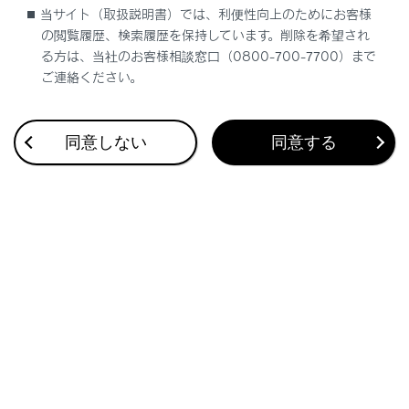
当サイト（取扱説明書）では、利便性向上のためにお客様
®
Wi-Fi
について知っておいていただきたいこと
の閲覧履歴、検索履歴を保持しています。削除を希望され
る方は、当社のお客様相談窓口（0800-700-7700）まで
ご連絡ください。
同意しない
同意する
合わせて見られているページ
Apple CarPlay/Android Autoが故障したとお考えになる前
に
登録済みスマートフォンでApple CarPlay を使用する
未登録のスマートフォンでApple CarPlayを使用する
このページは役に立ちましたか？