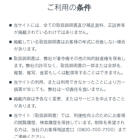
ご利用の条件
[コーナリングビュー]
当サイトには、全ての取扱説明書及び補足資料、正誤表等
コーナリングビューの自動表示のON/OFFを設定
が掲載されているわけではありません。
できます。
掲載している取扱説明書はお客様の年式に合致しない場合
[床下透過の映像表示]
があります。
床下透過映像表示の設定をON/OFFできます。設
取扱説明書は、弊社が著作権その他の知的財産権を保有し
ます。弊社の許可なく、取扱説明書の一部または全部を、
定をONにし、車両を前進もしくは後退すると、
複製、複写、改変もしくは配信等することはできません。
現在の車両位置から撮影された過去のカメラ映像
が車両下に合成表示され、車両下の状況やフロン
当サイトの利用、または利用できなかったことにより万一
トタイヤ位置の把握などを補助できます。映像は
損害が生じても、弊社は一切責任を負いません。
パノラミックビュー、サイドクリアランスビュ
掲載内容は予告なく変更、またはサービスを中止すること
ー、コーナリングビューに表示されます。
があります。
当サイト（取扱説明書）では、利便性向上のためにお客様
[ボディカラー]
の閲覧履歴、検索履歴を保持しています。削除を希望され
画面に表示される車両のボデーカラーを変更でき
る方は、当社のお客様相談窓口（0800-700-7700）まで
ます。（→
ボデーカラーを変更する
）
ご連絡ください。