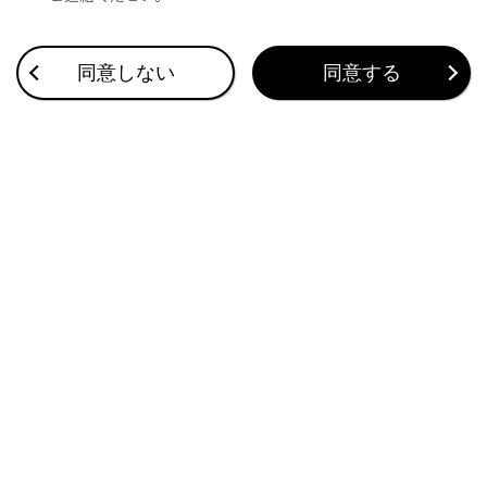
[ カメラ映像自動オフ]
同意しない
同意する
画面表示タイマー機能のON/OFF を設定できま
す。
知識
走行中は安全のため、カスタマイズ設定画面
を表示できません。
ボデーカラーを変更する